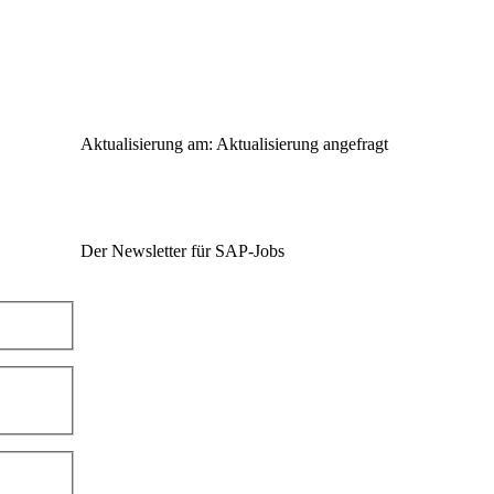
Aktualisierung am: Aktualisierung angefragt
Der Newsletter für SAP-Jobs
SAP-Jobs per eMail – bereits 5000+ Empfänger
Jederzeit abbestellbar, keine Weitergabe an Dritte
Partner