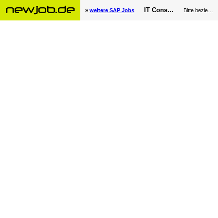
IT Consultant SAP Finance und Controlling Medizintechnik (m/w/d) - RAUMEDIC AG
»
weitere SAP Jobs
Bitte beziehen Sie sich bei Ihrer Bewerbung auf newjob.de. Vielen Dank!